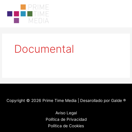
Ir
Main
al
Men
contenido
Documental
Copyright © 2026 Prime Time Media | Desarollado por
Galde ®
Aviso Legal
Política de Privacidad
Política de Cookies