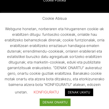
Cookie Politika
Cookie Abisua
Webgune honetan, norberaren eta hirugarrenen cookie-ak
erabiltzen ditugu: funtsezko cookieak, orrialde hau
erabiltzeko beharrezkoak direnak; cookie funtzionalak, orria
erabiltzean erabiltzeko erraztasun handiagoa ematen
dutenak; errendimendu-cookieak, orriaren erabilerari eta
estatistikei buruzko datu agregatuak sortzeko erabiltzen
ditugunak; eta marketin-cookieak, eduki eta publizitate
garrantzitsuak erakusteko. "DENAK ONARTU" aukeratuz
gero, onartu cookie guztiak erabiltzea. Banakako cookie
motak onartu eta atzera bota ditzakezu, eta etorkizunerako
baimena atzera bota "KONFIGURATU" atalean, edozein
unetan.
KONFIGURATU
DENAK UKATU
DENAK ONARTU