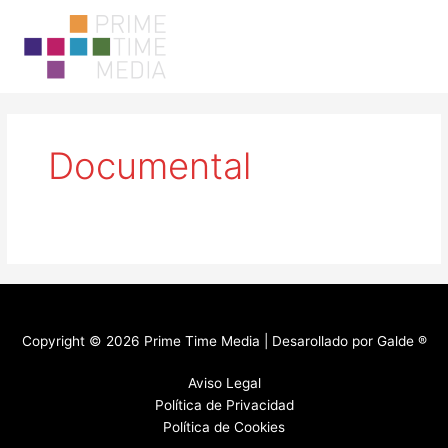
Ir
Main
al
Men
contenido
Documental
Copyright © 2026 Prime Time Media | Desarollado por
Galde ®
Aviso Legal
Política de Privacidad
Política de Cookies