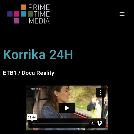
Ir
Main
al
Men
contenido
Korrika 24H
ETB1 / Docu Reality